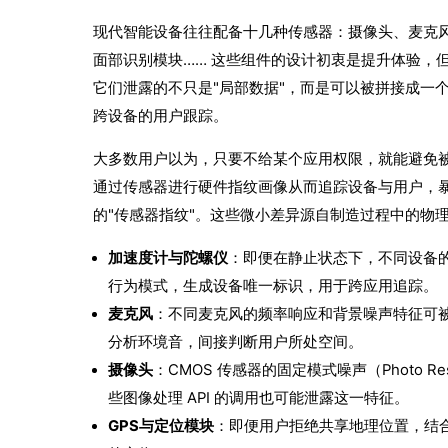
现代智能设备往往配备十几种传感器：摄像头、麦克风
面部识别模块…… 这些组件的设计初衷是提升体验，
它们泄露的不只是"局部数据"，而是可以被拼接成一
跨设备的用户跟踪。
大多数用户以为，只要不给某个应用权限，就能避免
通过传感器进行硬件指纹画像从而追踪设备与用户，
的"传感器指纹"。这些微小差异源自制造过程中的物
加速度计与陀螺仪
：即便在静止状态下，不同设备
行为模式，生成设备唯一标识，用于跨应用追踪。
麦克风
：不同麦克风的频率响应和背景噪声特征可
分析环境音，间接判断用户所处空间。
摄像头
：CMOS 传感器的固定模式噪声（Photo Res
些图像处理 API 的调用也可能泄露这一特征。
GPS与定位模块
：即便用户拒绝共享地理位置，结合