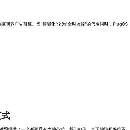
喂养广告引擎。当"智能化"沦为"全时监控"的代名词时，PlugOS
范式
的隐私难题提供了一个新颖且有力的范式。我们相信，真正的隐私保护不