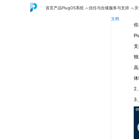
首页
产品
PlugOS系统
信任与合规
服务与支持
关
文档
你
P
支
English
独
高
中文
体
2
3
Español
Русский