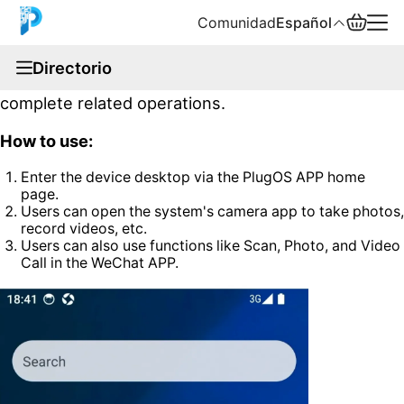
Comunidad
Español
documentation
Directorio
PlugOS supports users using the camera to
English
complete related operations.
中文
How to use:
Español
Enter the device desktop via the PlugOS APP home
page.
Русский
Users can open the system's camera app to take photos,
record videos, etc.
Users can also use functions like Scan, Photo, and Video
Call in the WeChat APP.