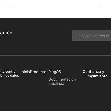
mación
s
o tu control
Confianza y
Inicio
Productos
PlugOS
ción de datos
Cumplimiento
Documentación
detallada