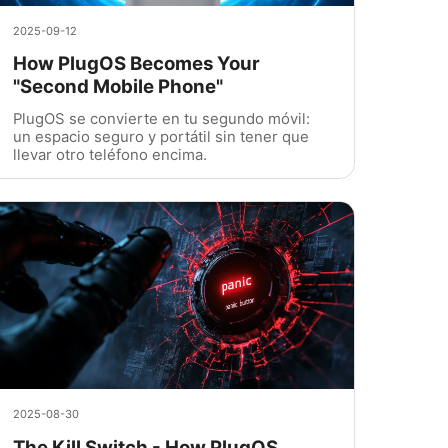
2025-09-12
How PlugOS Becomes Your
"Second Mobile Phone"
PlugOS se convierte en tu segundo móvil:
un espacio seguro y portátil sin tener que
llevar otro teléfono encima.
2025-08-30
The Kill Switch - How PlugOS