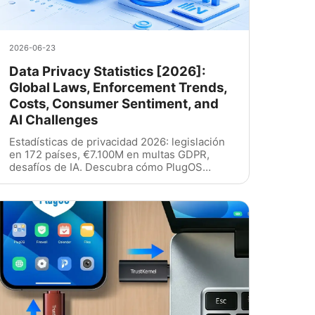
2026-06-23
Data Privacy Statistics [2026]:
Global Laws, Enforcement Trends,
Costs, Consumer Sentiment, and
AI Challenges
Estadísticas de privacidad 2026: legislación
en 172 países, €7.100M en multas GDPR,
desafíos de IA. Descubra cómo PlugOS
elimina la fuga de datos en el terminal con
arquitectura de conocimiento cero y
operación cifrada.