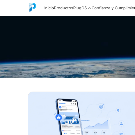
Inicio
Productos
PlugOS
Confianza y Cumplimie
English
中文
Español
Русский