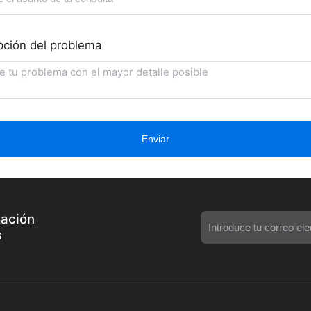
pción del problema
Enviar
mación
s