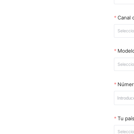
Canal 
Seleccio
Modelo
Seleccio
Número
Tu paí
Seleccio