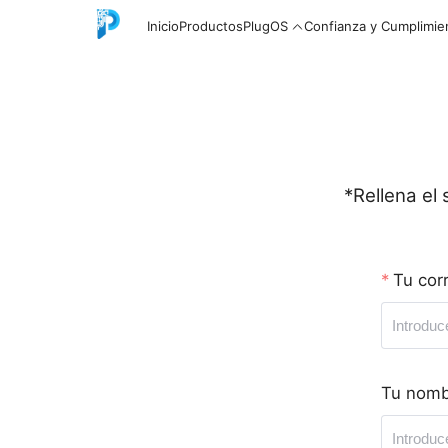
Inicio
Productos
PlugOS
Confianza y Cumplimie
English
*Rellena el 
中文
Tu cor
Español
Tu nomb
Русский