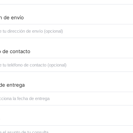
n de envío
o de contacto
de entrega
o