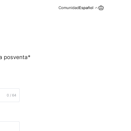
Comunidad
Español
cia posventa*
0 / 64