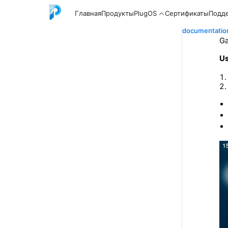
Главная
Продукты
PlugOS
Сертификаты
Подд
documentatio
Ga
Us
English
中文
Español
Русский