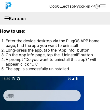
Сообщество
Русский
documentation
Каталог
You can uninstall applications you don't need.
English
How to use:
中文
Enter the device desktop via the PlugOS APP home
page, find the app you want to uninstall
Español
Long-press the app, tap the "App info" button
On the App info page, tap the "Uninstall" button
Русский
A prompt "Do you want to uninstall this app?" will
appear, click "OK"
The app is successfully uninstalled