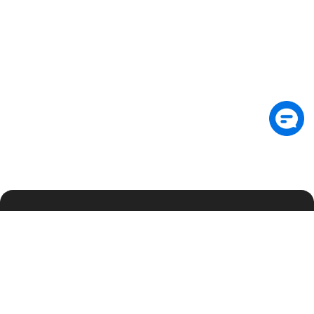
Подпишитесь на рассылку, чтобы первыми
получать аналитику по безопасности и
эксклюзивные обновления
Подписаться