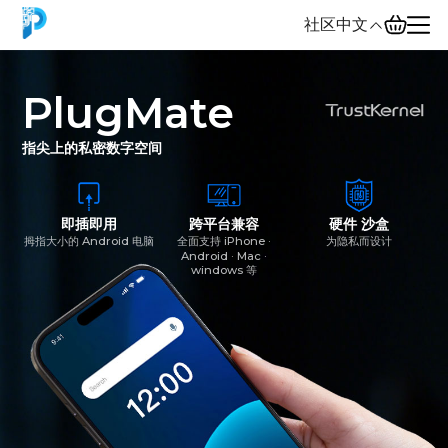
社区
中文
English
PlugMate
中文
指尖上的私密数字空间
Español
即插即用
跨平台兼容
硬件
沙盒
Русский
拇指大小的 Android 电脑
全面支持 iPhone ·
为隐私而设计
Android · Mac ·
windows 等