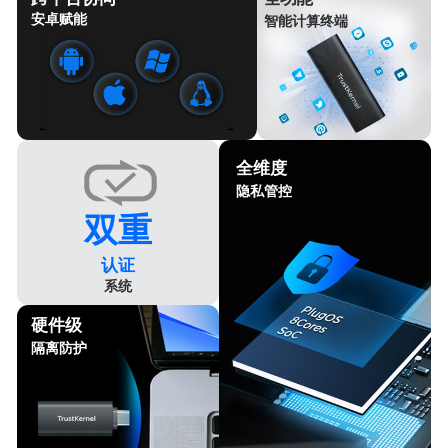
安卓赋能
智能计算终端
全维度
隐私管控
双重
认证
系统
硬件级
隔离防护