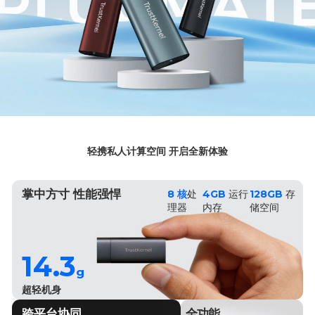
轻携私人计算空间 开启全新体验
掌中方寸 性能强悍
8 核
处
4GB
运行
128GB
存
理器
内存
储空间
14.3
g
超轻机身
跨平台协同
全功能