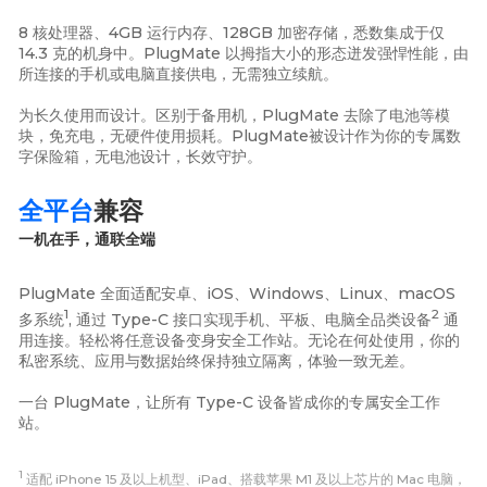
8 核处理器、4GB 运行内存、128GB 加密存储，悉数集成于仅
14.3 克的机身中。PlugMate 以拇指大小的形态迸发强悍性能，由
所连接的手机或电脑直接供电，无需独立续航。
为长久使用而设计。区别于备用机，PlugMate 去除了电池等模
块，免充电，无硬件使用损耗。PlugMate被设计作为你的专属数
字保险箱，无电池设计，长效守护。
全平台
兼容
一机在手，通联全端
PlugMate 全面适配安卓、iOS、Windows、Linux、macOS
1
2
多系统
, 通过 Type-C 接口实现手机、平板、电脑全品类设备
通
用连接。轻松将任意设备变身安全工作站。无论在何处使用，你的
私密系统、应用与数据始终保持独立隔离，体验一致无差。
一台 PlugMate，让所有 Type-C 设备皆成你的专属安全工作
站。
1
适配 iPhone 15 及以上机型、iPad、搭载苹果 M1 及以上芯片的 Mac 电脑，