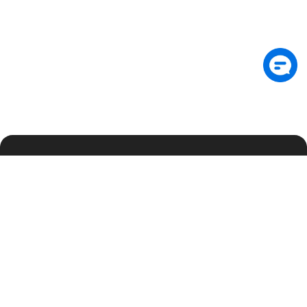
订阅邮件，抢先获取最新安全洞察与独家更新
立即订阅
PlugMate —— 智能便携，隐私由你掌握
安全 · 无广告 · 无追踪 · 无后台数据收集