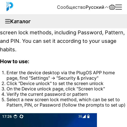
Сообщество
Русский
documentation
Каталог
The UOS system on the device supports different
English
screen lock methods, including Password, Pattern,
中文
and PIN. You can set it according to your usage
habits.
Español
How to use:
Русский
Enter the device desktop via the PlugOS APP home
page, find "Settings" → "Security & privacy"
Click "Device unlock" to set the screen unlock
On the Device unlock page, click "Screen lock"
Verify the current password or pattern
Select a new screen lock method, which can be set to
Pattern, PIN, or Password (follow the prompts to set up)